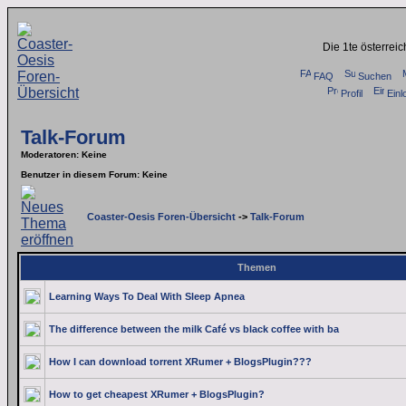
Die 1te österrei
FAQ
Suchen
Profil
Einl
Talk-Forum
Moderatoren
: Keine
Benutzer in diesem Forum: Keine
Coaster-Oesis Foren-Übersicht
->
Talk-Forum
Themen
Learning Ways To Deal With Sleep Apnea
The difference between the milk Café vs black coffee with ba
How I can download torrent XRumer + BlogsPlugin???
How to get cheapest XRumer + BlogsPlugin?