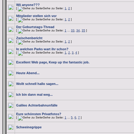
Wii anyone???
[
Gehe zu Seite:
1
,
2
]
Mitglieder stellen sich vor
[
Gehe zu Seite:
1
,
2
]
Der Geburtstags-Thread
[
Gehe zu Seite:
1
...
33
,
34
,
35
]
Zwischenbericht
[
Gehe zu Seite:
1
,
2
]
In welchen Parks wart ihr schon?
[
Gehe zu Seite:
1
,
2
,
3
,
4
]
Excellent Web page, Keep up the fantastic job.
Heute Abend...
Wollt schnell hallo sagen...
Ich bin dann mal weg...
Galileo Achterbahnunfälle
Eure schönsten Privatfotos?
[
Gehe zu Seite:
1
...
5
,
6
,
7
]
Schweinegrippe