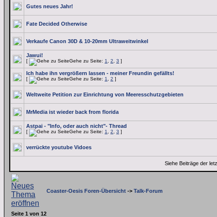
Gutes neues Jahr!
Fate Decided Otherwise
Verkaufe Canon 30D & 10-20mm Ultraweitwinkel
Jawui!
[
Gehe zu Seite:
1
,
2
,
3
]
Ich habe ihn vergrößern lassen - meiner Freundin gefällts!
[
Gehe zu Seite:
1
,
2
]
Weltweite Petition zur Einrichtung von Meeresschutzgebieten
MrMedia ist wieder back from florida
Astpai - "Info, oder auch nicht"- Thread
[
Gehe zu Seite:
1
,
2
,
3
]
verrückte youtube Vidoes
Siehe Beiträge der let
Coaster-Oesis Foren-Übersicht
->
Talk-Forum
Seite
1
von
12