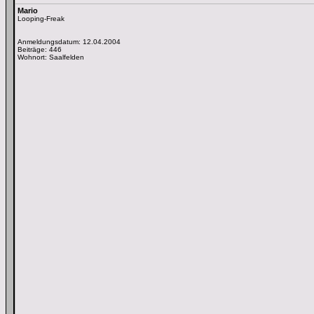
Mario
Looping-Freak
Anmeldungsdatum: 12.04.2004
Beiträge: 446
Wohnort: Saalfelden