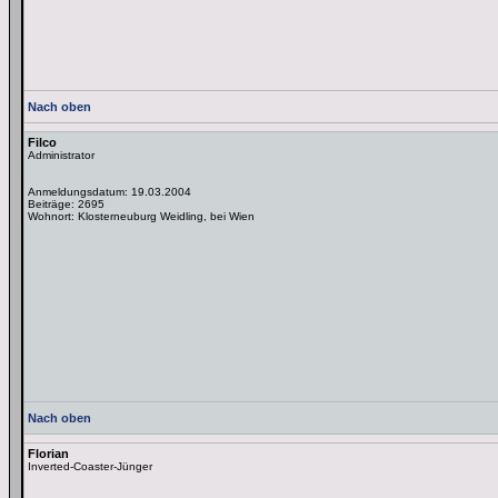
Nach oben
Filco
Administrator
Anmeldungsdatum: 19.03.2004
Beiträge: 2695
Wohnort: Klosterneuburg Weidling, bei Wien
Nach oben
Florian
Inverted-Coaster-Jünger