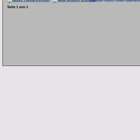
Coaster-Oesis Foren-Übersich
Seite
1
von
1