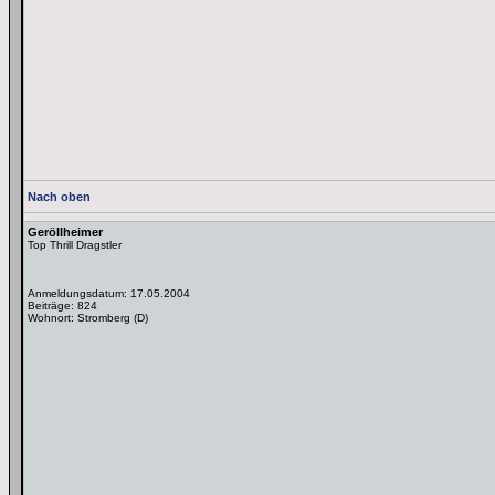
Nach oben
Geröllheimer
Top Thrill Dragstler
Anmeldungsdatum: 17.05.2004
Beiträge: 824
Wohnort: Stromberg (D)