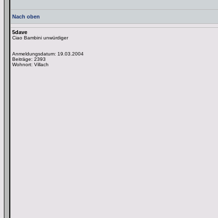
Nach oben
5dave
Ciao Bambini unwürdiger
Anmeldungsdatum: 19.03.2004
Beiträge: 2393
Wohnort: Villach