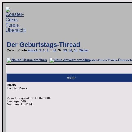
Der Geburtstags-Thread
Gehe zu Seite
Zurück
1
,
2
,
3
...
31
,
32
,
33
,
34
,
35
Weiter
Coaster-Oesis Foren-Übersich
Autor
Mario
Looping-Freak
Anmeldungsdatum: 12.04.2004
Beiträge: 446
Wohnort: Saalfelden