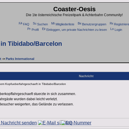
Coaster-Oesis
Die 1te österreichische Freizeitpark & Achterbahn Community!
FAQ
Suchen
Mitgliederliste
Benutzergruppen
Registrier
Profil
Einloggen, um private Nachrichten zu lesen
Login
 in Tibidabo/Barcelon
t
->
Parks International
Nachricht
inem Kopfueberfahrgeschaeft in Tibidabo/Barcelon
erkopffahrgeschaeft stuerzte in sich zusammen.
hrgäste wurden dabei leicht verletzt.
ie Besucher weigerten, das Gelände zu verlassen.