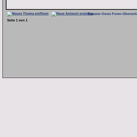
Coaster-Oesis Foren-Übersich
Seite
1
von
1