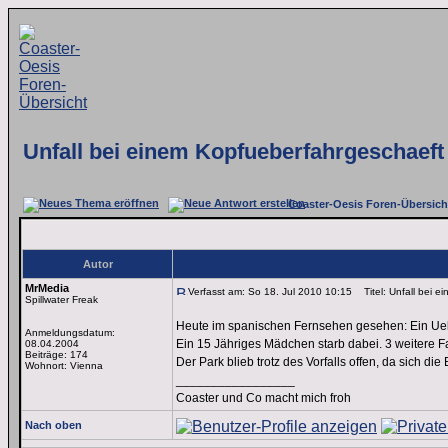
Unfall bei einem Kopfueberfahrgeschaeft
Coaster-Oesis Foren-Übersich
Autor
MrMedia
Verfasst am: So 18. Jul 2010 10:15
Titel: Unfall bei e
Spillwater Freak
Heute im spanischen Fernsehen gesehen: Ein Ueb
Anmeldungsdatum:
Ein 15 Jähriges Mädchen starb dabei. 3 weitere Fa
08.04.2004
Beiträge: 174
Der Park blieb trotz des Vorfalls offen, da sich d
Wohnort: Vienna
_________________
Coaster und Co macht mich froh
Nach oben