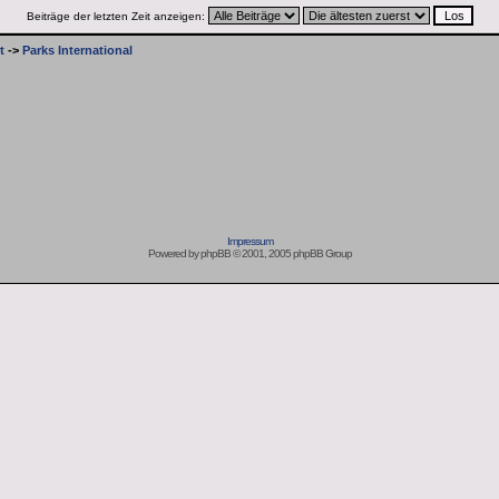
Beiträge der letzten Zeit anzeigen:
t
->
Parks International
Impressum
Powered by
phpBB
© 2001, 2005 phpBB Group